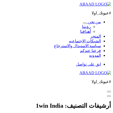
تخطى
الى
#عيونك_اولا
المحتوى
من نحن
رؤيتنا
أهدافنا
المتجر
الشبكات الاجتماعيه
سياسة الاستبدال والاسترجاع
فرعنا عندكم
المدونه
ابق على تواصل
#عيونك_اولا
أرشيفات التصنيف: 1win India